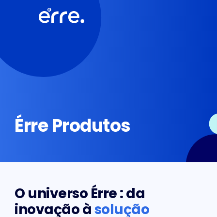
Érre Produtos
O universo Érre : da
inovação à
solução