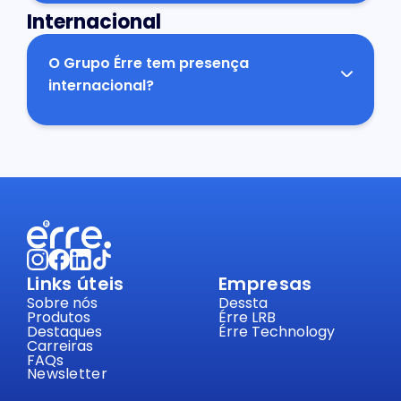
que não exista uma vaga em aberto.
Internacional
O Grupo Érre tem presença
internacional?
Sim, o grupo está presente em Angola, onde
desenvolve projetos nas áreas de tecnologia,
ambiente e comunicação.
Links úteis
Empresas
Sobre nós
Dessta
Produtos
Érre LRB
Destaques
Érre Technology
Carreiras
FAQs
Newsletter